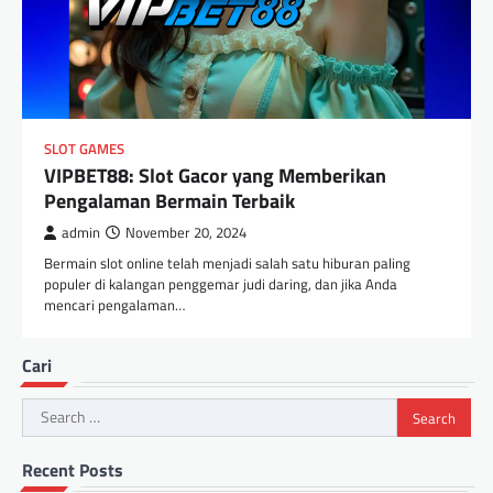
SLOT GAMES
VIPBET88: Slot Gacor yang Memberikan
Pengalaman Bermain Terbaik
admin
November 20, 2024
Bermain slot online telah menjadi salah satu hiburan paling
populer di kalangan penggemar judi daring, dan jika Anda
mencari pengalaman…
Cari
Search
for:
Recent Posts