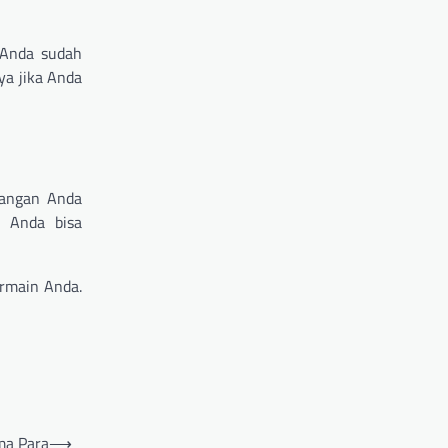
 Anda sudah
ya jika Anda
nangan Anda
, Anda bisa
ermain Anda.
ma Para
⟶