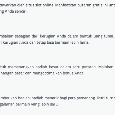
itawarkan oleh situs slot online. Manfaatkan putaran gratis ini u
g Anda sendiri.
balian sebagian dari kerugian Anda dalam bentuk uang tunai. 
i kerugian Anda dan tetap bisa bermain lebih lama.
ntuk memenangkan hadiah besar dalam satu putaran. Mainka
enangan besar dan mengoptimalkan bonus Anda.
mberikan hadiah-hadiah menarik bagi para pemenang. Ikuti turna
alaman bermain yang lebih seru.