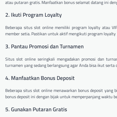
atau putaran gratis. Manfaatkan bonus selamat datang ini de
2. Ikuti Program Loyalty
Beberapa situs slot online memiliki program loyalty atau 
member setia. Pastikan untuk aktif mengikuti program loyalty
3. Pantau Promosi dan Turnamen
Situs slot online seringkali mengadakan promosi dan tur
turnamen yang sedang berlangsung agar Anda bisa ikut sert
4. Manfaatkan Bonus Deposit
Beberapa situs slot online menawarkan bonus deposit yang 
bonus deposit ini dengan bijak untuk memperpanjang waktu 
5. Gunakan Putaran Gratis