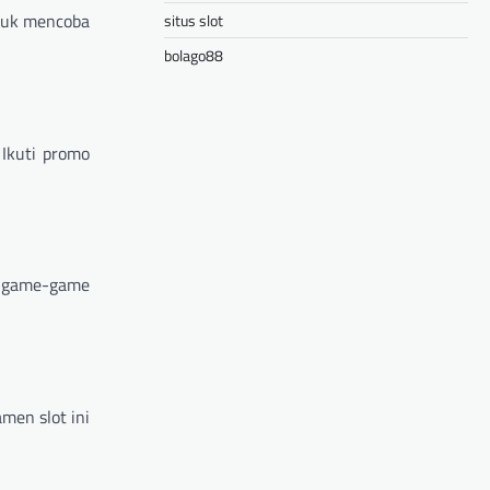
ntuk mencoba
situs slot
bolago88
Ikuti promo
n game-game
men slot ini