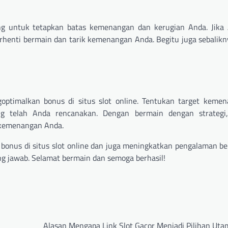
ting untuk tetapkan batas kemenangan dan kerugian Anda. Jika
rhenti bermain dan tarik kemenangan Anda. Begitu juga sebalikn
goptimalkan bonus di situs slot online. Tentukan target keme
ng telah Anda rencanakan. Dengan bermain dengan strategi
 kemenangan Anda.
 bonus di situs slot online dan juga meningkatkan pengalaman b
ng jawab. Selamat bermain dan semoga berhasil!
Alasan Mengapa Link Slot Gacor Menjadi Pilihan Uta