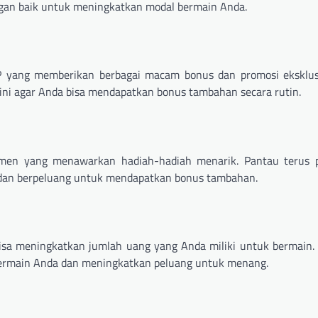
ngan baik untuk meningkatkan modal bermain Anda.
VIP yang memberikan berbagai macam bonus dan promosi eksklus
 ini agar Anda bisa mendapatkan bonus tambahan secara rutin.
namen yang menawarkan hadiah-hadiah menarik. Pantau terus 
a dan berpeluang untuk mendapatkan bonus tambahan.
bisa meningkatkan jumlah uang yang Anda miliki untuk bermain
bermain Anda dan meningkatkan peluang untuk menang.