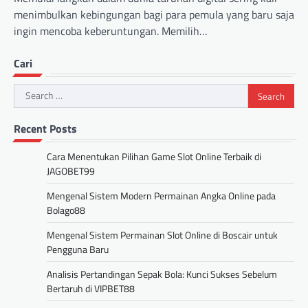
menimbulkan kebingungan bagi para pemula yang baru saja
ingin mencoba keberuntungan. Memilih…
Cari
Search
for:
Recent Posts
Cara Menentukan Pilihan Game Slot Online Terbaik di
JAGOBET99
Mengenal Sistem Modern Permainan Angka Online pada
Bolago88
Mengenal Sistem Permainan Slot Online di Boscair untuk
Pengguna Baru
Analisis Pertandingan Sepak Bola: Kunci Sukses Sebelum
Bertaruh di VIPBET88