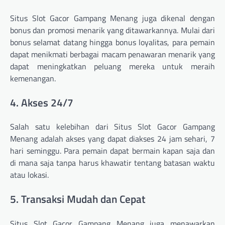
Situs Slot Gacor Gampang Menang juga dikenal dengan
bonus dan promosi menarik yang ditawarkannya. Mulai dari
bonus selamat datang hingga bonus loyalitas, para pemain
dapat menikmati berbagai macam penawaran menarik yang
dapat meningkatkan peluang mereka untuk meraih
kemenangan.
4. Akses 24/7
Salah satu kelebihan dari Situs Slot Gacor Gampang
Menang adalah akses yang dapat diakses 24 jam sehari, 7
hari seminggu. Para pemain dapat bermain kapan saja dan
di mana saja tanpa harus khawatir tentang batasan waktu
atau lokasi.
5. Transaksi Mudah dan Cepat
Situs Slot Gacor Gampang Menang juga menawarkan