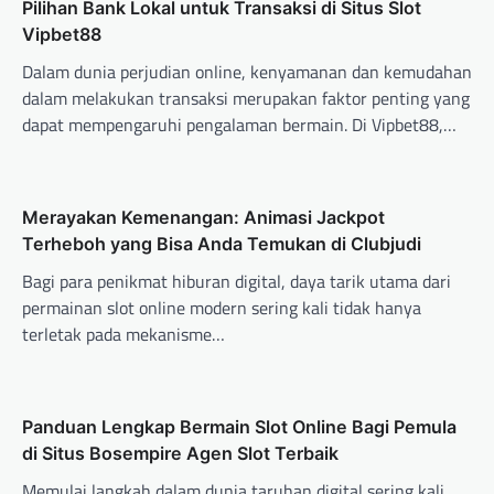
Pilihan Bank Lokal untuk Transaksi di Situs Slot
Vipbet88
Dalam dunia perjudian online, kenyamanan dan kemudahan
dalam melakukan transaksi merupakan faktor penting yang
dapat mempengaruhi pengalaman bermain. Di Vipbet88,…
Merayakan Kemenangan: Animasi Jackpot
Terheboh yang Bisa Anda Temukan di Clubjudi
Bagi para penikmat hiburan digital, daya tarik utama dari
permainan slot online modern sering kali tidak hanya
terletak pada mekanisme…
Panduan Lengkap Bermain Slot Online Bagi Pemula
di Situs Bosempire Agen Slot Terbaik
Memulai langkah dalam dunia taruhan digital sering kali