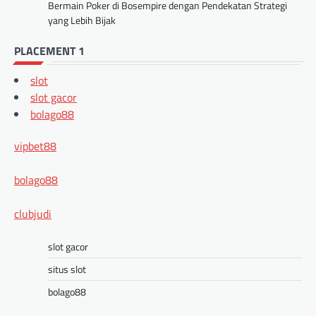
Bermain Poker di Bosempire dengan Pendekatan Strategi
yang Lebih Bijak
PLACEMENT 1
slot
slot gacor
bolago88
vipbet88
bolago88
clubjudi
slot gacor
situs slot
bolago88