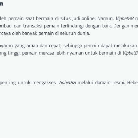
n
leh pemain saat bermain di situs judi online. Namun,
Vipbet88
m
ibadi dan transaksi pemain terlindungi dengan baik. Dengan memi
rcaya oleh banyak pemain di seluruh dunia.
bayaran yang aman dan cepat, sehingga pemain dapat melakukan
ng tinggi, pemain merasa lebih nyaman untuk bermain di
Vipbet8
t penting untuk mengakses
Vipbet88
melalui domain resmi. Bebe