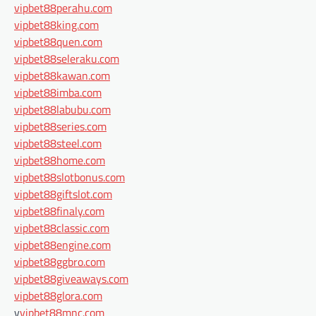
vipbet88perahu.com
vipbet88king.com
vipbet88quen.com
vipbet88seleraku.com
vipbet88kawan.com
vipbet88imba.com
vipbet88labubu.com
vipbet88series.com
vipbet88steel.com
vipbet88home.com
vipbet88slotbonus.com
vipbet88giftslot.com
vipbet88finaly.com
vipbet88classic.com
vipbet88engine.com
vipbet88ggbro.com
vipbet88giveaways.com
vipbet88glora.com
v
vipbet88mnc.com