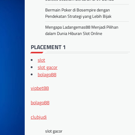
Bermain Poker di Bosempire dengan
Pendekatan Strategi yang Lebih Bijak
Mengapa Ladangemas88 Menjadi Pilihan
dalam Dunia Hiburan Slot Online
PLACEMENT 1
slot
slot gacor
bolago88
vipbet88
bolago88
clubjudi
slot gacor