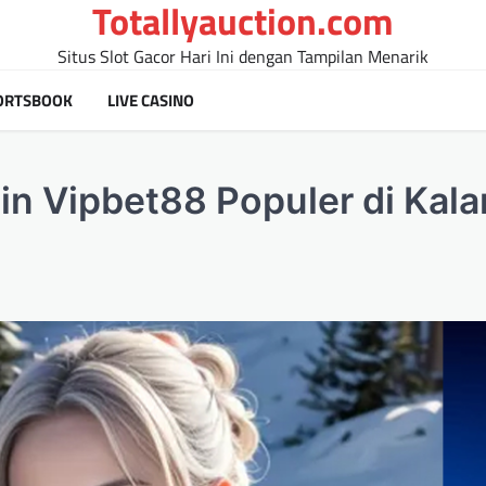
Totallyauction.com
Situs Slot Gacor Hari Ini dengan Tampilan Menarik
ORTSBOOK
LIVE CASINO
in Vipbet88 Populer di Kal