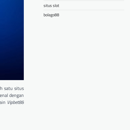
situs slot
bolago88
h satu situs
kenal dengan
main
Vipbet88