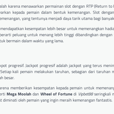
alah karena menawarkan permainan slot dengan RTP (Return to 
bayarkan kepada pemain dalam bentuk kemenangan. Slot dengan
kemenangan, yang tentunya menjadi daya tarik utama bagi banya
a mendapatkan kesempatan lebih besar untuk memenangkan hadia
berarti peluang untuk menang lebih tinggi dibandingkan dengan s
tuk bermain dalam waktu yang lama.
ot progresif. Jackpot progresif adalah jackpot yang terus menin
Setiap kali pemain melakukan taruhan, sebagian dari taruhan 
h besar.
karena memberikan kesempatan kepada pemain untuk memenan
erti
Mega Moolah
dan
Wheel of Fortune
di
Vipbet88
seringkali
 diminati oleh pemain yang ingin meraih kemenangan fantastis.