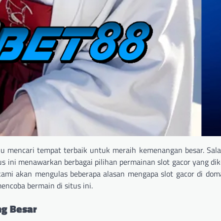
lu mencari tempat terbaik untuk meraih kemenangan besar. Sala
tus ini menawarkan berbagai pilihan permainan slot gacor yang di
i, kami akan mengulas beberapa alasan mengapa slot gacor di do
ncoba bermain di situs ini.
ng Besar