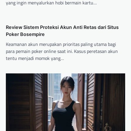
yang ingin menyalurkan hobi bermain kartu…
Review Sistem Proteksi Akun Anti Retas dari Situs
Poker Bosempire
Keamanan akun merupakan prioritas paling utama bagi
para pemain poker online saat ini. Kasus peretasan akun
tentu menjadi momok yang…