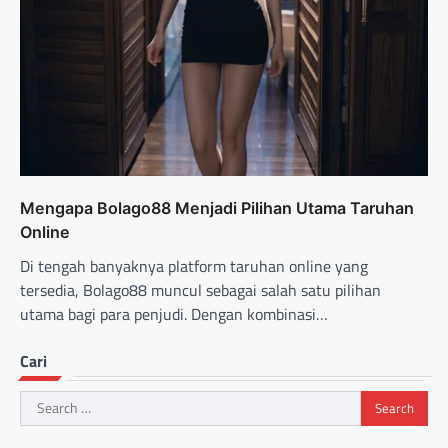
Mengapa Bolago88 Menjadi Pilihan Utama Taruhan
Online
Di tengah banyaknya platform taruhan online yang
tersedia, Bolago88 muncul sebagai salah satu pilihan
utama bagi para penjudi. Dengan kombinasi…
Cari
Search
for: