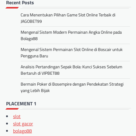
Recent Posts
Cara Menentukan Pilihan Game Slot Online Terbaik di
JAGOBET99
Mengenal Sistem Modern Permainan Angka Online pada
Bolago88
Mengenal Sistem Permainan Slot Online di Boscair untuk
Pengguna Baru
Analisis Pertandingan Sepak Bola: Kunci Sukses Sebelum
Bertaruh di VIPBET88
Bermain Poker di Bosempire dengan Pendekatan Strategi
yang Lebih Bijak
PLACEMENT 1
slot
slot gacor
bolago88