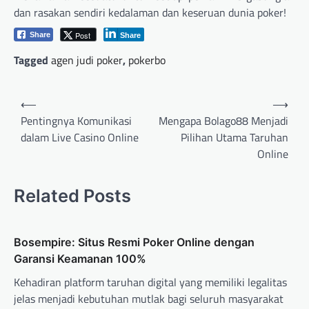
dan rasakan sendiri kedalaman dan keseruan dunia poker!
Post
Share
Share
Tagged
agen judi poker
,
pokerbo
Post
⟵
⟶
navigation
Pentingnya Komunikasi
Mengapa Bolago88 Menjadi
dalam Live Casino Online
Pilihan Utama Taruhan
Online
Related Posts
Bosempire: Situs Resmi Poker Online dengan
Garansi Keamanan 100%
Kehadiran platform taruhan digital yang memiliki legalitas
jelas menjadi kebutuhan mutlak bagi seluruh masyarakat