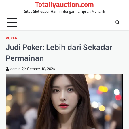
Totallyauction.com
Skip
to
Situs Slot Gacor Hari Ini dengan Tampilan Menarik
content
POKER
Judi Poker: Lebih dari Sekadar
Permainan
admin
October 10, 2024