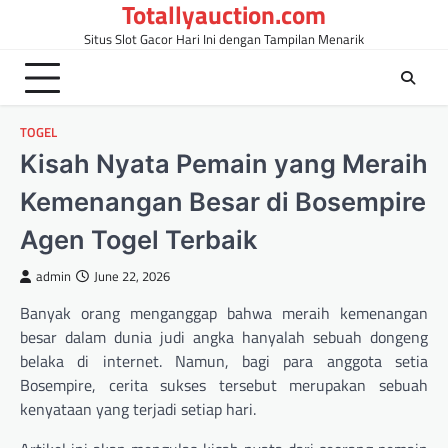
Totallyauction.com
Skip
to
Situs Slot Gacor Hari Ini dengan Tampilan Menarik
content
TOGEL
Kisah Nyata Pemain yang Meraih
Kemenangan Besar di Bosempire
Agen Togel Terbaik
admin
June 22, 2026
Banyak orang menganggap bahwa meraih kemenangan
besar dalam dunia judi angka hanyalah sebuah dongeng
belaka di internet. Namun, bagi para anggota setia
Bosempire, cerita sukses tersebut merupakan sebuah
kenyataan yang terjadi setiap hari.