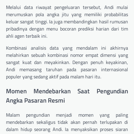
Melalui data riwayat pengeluaran tersebut, Andi mulai
merumuskan pola angka jitu yang memiliki probabilitas
keluar sangat tinggi. Ia juga membandingkan hasil rumusan
pribadinya dengan menu bocoran prediksi harian dari tim
ahli agen terbaik ini.
Kombinasi analisis data yang mendalam ini akhirnya
melahirkan sebuah kombinasi nomor empat dimensi yang
sangat kuat dan meyakinkan. Dengan penuh keyakinan,
Andi memasang taruhan pada pasaran internasional
populer yang sedang aktif pada malam hari itu.
Momen Mendebarkan Saat Pengundian
Angka Pasaran Resmi
Malam pengundian menjadi momen yang paling
mendebarkan sekaligus tidak akan pernah terlupakan di
dalam hidup seorang Andi. Ia menyaksikan proses siaran