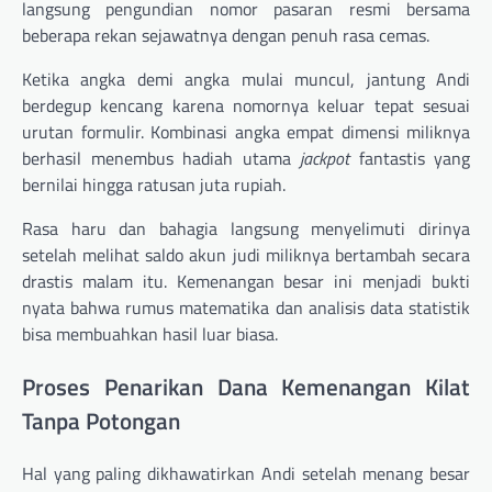
langsung pengundian nomor pasaran resmi bersama
beberapa rekan sejawatnya dengan penuh rasa cemas.
Ketika angka demi angka mulai muncul, jantung Andi
berdegup kencang karena nomornya keluar tepat sesuai
urutan formulir. Kombinasi angka empat dimensi miliknya
berhasil menembus hadiah utama
jackpot
fantastis yang
bernilai hingga ratusan juta rupiah.
Rasa haru dan bahagia langsung menyelimuti dirinya
setelah melihat saldo akun judi miliknya bertambah secara
drastis malam itu. Kemenangan besar ini menjadi bukti
nyata bahwa rumus matematika dan analisis data statistik
bisa membuahkan hasil luar biasa.
Proses Penarikan Dana Kemenangan Kilat
Tanpa Potongan
Hal yang paling dikhawatirkan Andi setelah menang besar