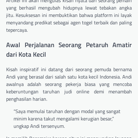
Artikel ini akan mengulas kisah nyata dari seorang pemain
yang berhasil mengubah hidupnya lewat tebakan angka
jitu. Kesuksesan ini membuktikan bahwa platform ini layak
menyandang predikat sebagai agen togel terbaik dan paling
tepercaya.
Awal Perjalanan Seorang Petaruh Amatir
dari Kota Kecil
Kisah inspiratif ini datang dari seorang pemuda bernama
Andi yang berasal dari salah satu kota kecil Indonesia. Andi
awalnya adalah seorang pekerja biasa yang mencoba
keberuntungan taruhan judi online demi menambah
penghasilan harian.
“Saya memulai taruhan dengan modal yang sangat
minim karena takut mengalami kerugian besar,”
ungkap Andi tersenyum.