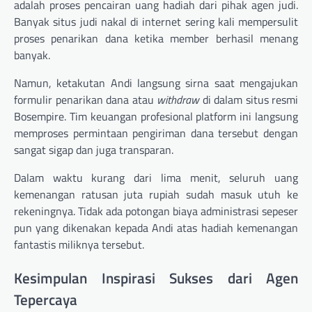
adalah proses pencairan uang hadiah dari pihak agen judi.
Banyak situs judi nakal di internet sering kali mempersulit
proses penarikan dana ketika member berhasil menang
banyak.
Namun, ketakutan Andi langsung sirna saat mengajukan
formulir penarikan dana atau
withdraw
di dalam situs resmi
Bosempire. Tim keuangan profesional platform ini langsung
memproses permintaan pengiriman dana tersebut dengan
sangat sigap dan juga transparan.
Dalam waktu kurang dari lima menit, seluruh uang
kemenangan ratusan juta rupiah sudah masuk utuh ke
rekeningnya. Tidak ada potongan biaya administrasi sepeser
pun yang dikenakan kepada Andi atas hadiah kemenangan
fantastis miliknya tersebut.
Kesimpulan Inspirasi Sukses dari Agen
Tepercaya