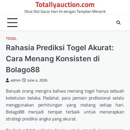
Totallyauction.com
Skip
to
Situs Slot Gacor Hari Ini dengan Tampilan Menarik
content
TOGEL
Rahasia Prediksi Togel Akurat:
Cara Menang Konsisten di
Bolago88
admin
June 4, 2026
Banyak orang mengira bahwa menang togel hanya sebuah
kebetulan belaka. Padahal, para pemain profesional selalu
menggunakan perhitungan yang matang setiap hari.
Bolago88 menjadi tempat terbaik untuk menerapkan
strategi prediksi angka yang akurat.