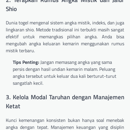
Shio
Dunia togel mengenal sistem angka mistik, indeks, dan juga
lingkaran shio. Metode tradisional ini terbukti masih sangat
efektif untuk memangkas pilihan angka. Anda bisa
mengubah angka keluaran kemarin menggunakan rumus
mistik terbaru.
Tips Penting:
Jangan memasang angka yang sama
persis dengan hasil undian kemarin malam. Peluang
angka tersebut untuk keluar dua kali berturut-turut
sangatlah kecil.
3. Kelola Modal Taruhan dengan Manajemen
Ketat
Kunci kemenangan konsisten bukan hanya soal menebak
angka dengan tepat. Manajemen keuangan yang disiplin