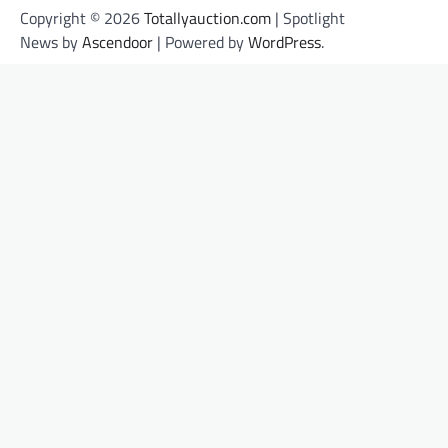
Copyright © 2026
Totallyauction.com
| Spotlight
News by
Ascendoor
| Powered by
WordPress
.