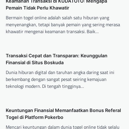
Keamanan Transaksi di KUDATOTO: Mengapa
Pemain Tidak Perlu Khawatir
Bermain togel online adalah salah satu hiburan yang
menyenangkan, tetapi banyak pemain yang sering merasa
khawatir mengenai keamanan transaksi. Baik…
Transaksi Cepat dan Transparan: Keunggulan
Finansial di Situs Boskuda
Dunia hiburan digital dan taruhan angka daring saat ini
berkembang dengan sangat pesat seiring kemajuan
teknologi modern. Di tengah tingginya…
Keuntungan Finansial Memanfaatkan Bonus Referal
Togel di Platform Pokerbo
Mencari keuntungan dalam dunia togel online tidak selalu