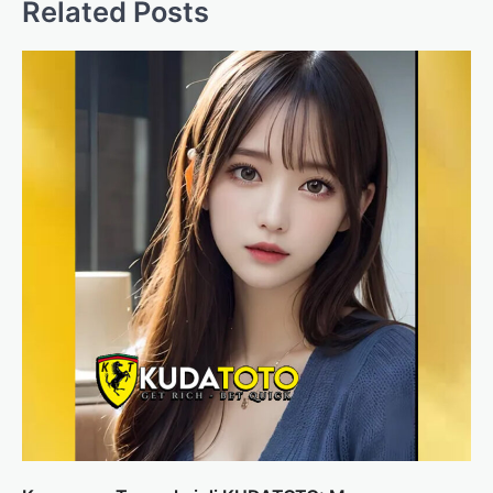
Related Posts