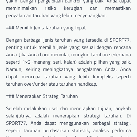
yakin. Dengan pengelolaan bankroll yang baik, Anda dapat
meminimalkan risiko kerugian dan memastikan
pengalaman taruhan yang lebih menyenangkan.
### Memilih Jenis Taruhan yang Tepat
Dengan berbagai jenis taruhan yang tersedia di SPORT77,
penting untuk memilih jenis yang sesuai dengan rencana
Anda. Jika Anda baru memulai, mungkin taruhan sederhana
seperti 1×2 (menang, seri, kalah) adalah pilihan yang baik.
Namun, seiring meningkatnya pengalaman Anda, Anda
dapat mencoba taruhan yang lebih kompleks seperti
taruhan over/under atau taruhan handicap.
### Menerapkan Strategi Taruhan
Setelah melakukan riset dan menetapkan tujuan, langkah
selanjutnya adalah menerapkan strategi taruhan. Di
SPORT77, Anda dapat menggunakan berbagai strategi,
seperti taruhan berdasarkan statistik, analisis performa