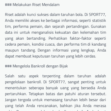
### Melakukan Riset Mendalam
Riset adalah kunci sukses dalam taruhan bola. Di SPORT77,
Anda memiliki akses ke berbagai informasi, seperti statistik
tim, performa pemain, dan sejarah pertandingan. Gunakan
data ini untuk menganalisis kekuatan dan kelemahan tim
yang akan bertanding. Perhatikan faktor-faktor seperti
cedera pemain, kondisi cuaca, dan performa tim di kandang
maupun tandang. Dengan informasi yang lengkap, Anda
dapat membuat keputusan taruhan yang lebih cerdas.
### Mengelola Bankroll dengan Bijak
Salah satu aspek terpenting dalam taruhan adalah
pengelolaan bankroll. Di SPORT77, sangat penting untuk
menentukan seberapa banyak uang yang bersedia Anda
pertaruhkan. Tetapkan batas dan patuhi aturan tersebut.
Jangan tergoda untuk memasang taruhan lebih besar dari
yang telah Anda rencanakan, bahkan jika Anda merasa