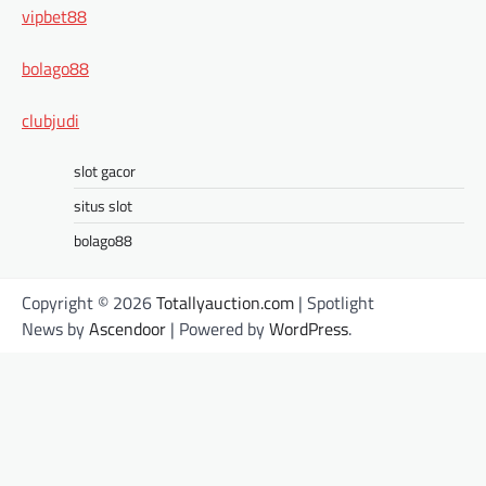
vipbet88
bolago88
clubjudi
slot gacor
situs slot
bolago88
Copyright © 2026
Totallyauction.com
| Spotlight
News by
Ascendoor
| Powered by
WordPress
.