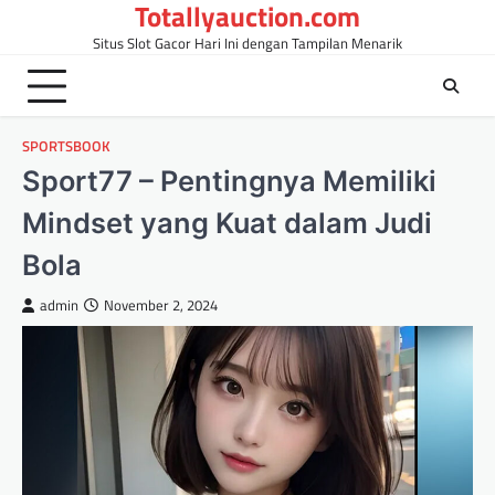
Totallyauction.com
Skip
to
Situs Slot Gacor Hari Ini dengan Tampilan Menarik
content
SPORTSBOOK
Sport77 – Pentingnya Memiliki
Mindset yang Kuat dalam Judi
Bola
admin
November 2, 2024