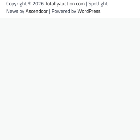
Copyright © 2026
Totallyauction.com
| Spotlight
News by
Ascendoor
| Powered by
WordPress
.