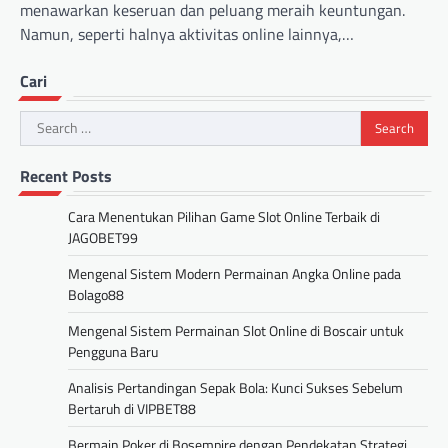
menawarkan keseruan dan peluang meraih keuntungan.
Namun, seperti halnya aktivitas online lainnya,…
Cari
Search
for:
Recent Posts
Cara Menentukan Pilihan Game Slot Online Terbaik di
JAGOBET99
Mengenal Sistem Modern Permainan Angka Online pada
Bolago88
Mengenal Sistem Permainan Slot Online di Boscair untuk
Pengguna Baru
Analisis Pertandingan Sepak Bola: Kunci Sukses Sebelum
Bertaruh di VIPBET88
Bermain Poker di Bosempire dengan Pendekatan Strategi