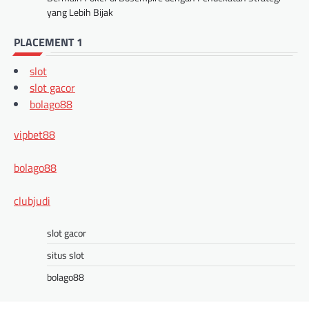
yang Lebih Bijak
PLACEMENT 1
slot
slot gacor
bolago88
vipbet88
bolago88
clubjudi
slot gacor
situs slot
bolago88