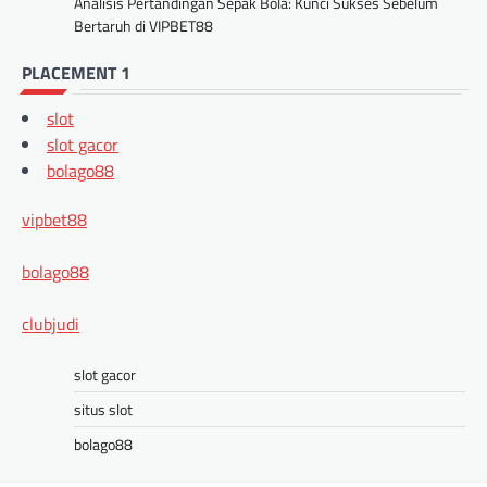
Analisis Pertandingan Sepak Bola: Kunci Sukses Sebelum
Bertaruh di VIPBET88
PLACEMENT 1
slot
slot gacor
bolago88
vipbet88
bolago88
clubjudi
slot gacor
situs slot
bolago88