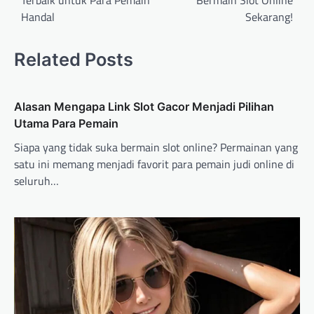
Terbaik untuk Para Pemain
Bermain Slot Online
Handal
Sekarang!
Related Posts
Alasan Mengapa Link Slot Gacor Menjadi Pilihan
Utama Para Pemain
Siapa yang tidak suka bermain slot online? Permainan yang
satu ini memang menjadi favorit para pemain judi online di
seluruh…