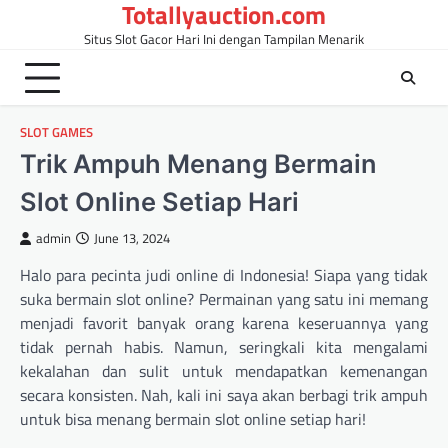
Totallyauction.com
Skip
to
Situs Slot Gacor Hari Ini dengan Tampilan Menarik
content
SLOT GAMES
Trik Ampuh Menang Bermain
Slot Online Setiap Hari
admin
June 13, 2024
Halo para pecinta judi online di Indonesia! Siapa yang tidak
suka bermain slot online? Permainan yang satu ini memang
menjadi favorit banyak orang karena keseruannya yang
tidak pernah habis. Namun, seringkali kita mengalami
kekalahan dan sulit untuk mendapatkan kemenangan
secara konsisten. Nah, kali ini saya akan berbagi trik ampuh
untuk bisa menang bermain slot online setiap hari!