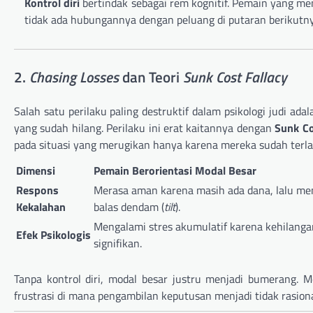
Kontrol diri
bertindak sebagai rem kognitif. Pemain yang m
tidak ada hubungannya dengan peluang di putaran berikutny
2.
Chasing Losses
dan Teori
Sunk Cost Fallacy
Salah satu perilaku paling destruktif dalam psikologi judi ada
yang sudah hilang. Perilaku ini erat kaitannya dengan
Sunk Co
pada situasi yang merugikan hanya karena mereka sudah terla
Dimensi
Pemain Berorientasi Modal Besar
Respons
Merasa aman karena masih ada dana, lalu me
Kekalahan
balas dendam (
tilt
).
Mengalami stres akumulatif karena kehilang
Efek Psikologis
signifikan.
Tanpa kontrol diri, modal besar justru menjadi bumerang.
frustrasi di mana pengambilan keputusan menjadi tidak rasiona