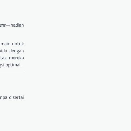
ent
—hadiah
ermain untuk
vidu dengan
otak mereka
si optimal.
npa disertai