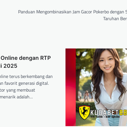
Panduan Mengombinasikan Jam Gacor Pokerbo dengan S
Taruhan Ber
t Online dengan RTP
di 2025
online terus berkembang dan
n favorit generasi digital.
ktor yang membuat
 menarik adalah…