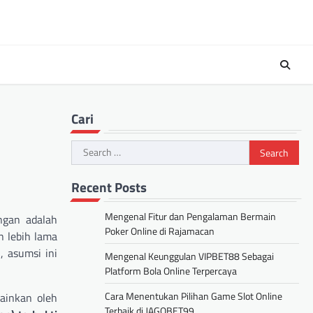
Cari
Search
for:
Recent Posts
Mengenal Fitur dan Pengalaman Bermain
ngan adalah
Poker Online di Rajamacan
 lebih lama
, asumsi ini
Mengenal Keunggulan VIPBET88 Sebagai
Platform Bola Online Terpercaya
Cara Menentukan Pilihan Game Slot Online
ainkan oleh
Terbaik di JAGOBET99