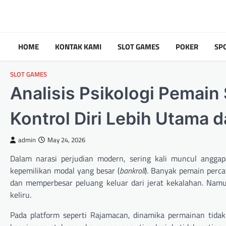
Skip
to
content
HOME
KONTAK KAMI
SLOT GAMES
POKER
SP
SLOT GAMES
Analisis Psikologi Pemai
Kontrol Diri Lebih Utama 
admin
May 24, 2026
Dalam narasi perjudian modern, sering kali muncul angg
kepemilikan modal yang besar (
bankroll
). Banyak pemain perc
dan memperbesar peluang keluar dari jerat kekalahan. Namun,
keliru.
Pada platform seperti Rajamacan, dinamika permainan tidak