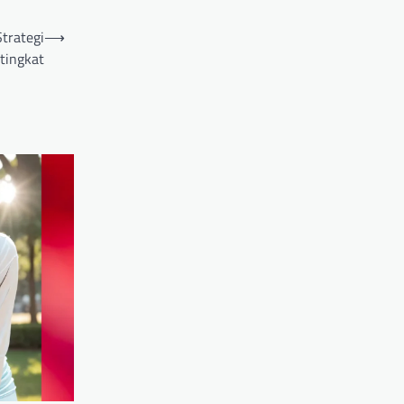
trategi
⟶
tingkat