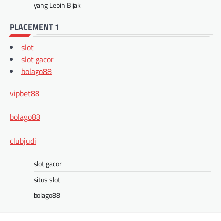
yang Lebih Bijak
PLACEMENT 1
slot
slot gacor
bolago88
vipbet88
bolago88
clubjudi
slot gacor
situs slot
bolago88