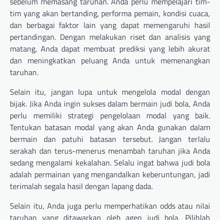
sebelum memasang taruhan. Anda perlu mempelajari tim-
tim yang akan bertanding, performa pemain, kondisi cuaca,
dan berbagai faktor lain yang dapat memengaruhi hasil
pertandingan. Dengan melakukan riset dan analisis yang
matang, Anda dapat membuat prediksi yang lebih akurat
dan meningkatkan peluang Anda untuk memenangkan
taruhan.
Selain itu, jangan lupa untuk mengelola modal dengan
bijak. Jika Anda ingin sukses dalam bermain judi bola, Anda
perlu memiliki strategi pengelolaan modal yang baik.
Tentukan batasan modal yang akan Anda gunakan dalam
bermain dan patuhi batasan tersebut. Jangan terlalu
serakah dan terus-menerus menambah taruhan jika Anda
sedang mengalami kekalahan. Selalu ingat bahwa judi bola
adalah permainan yang mengandalkan keberuntungan, jadi
terimalah segala hasil dengan lapang dada.
Selain itu, Anda juga perlu memperhatikan odds atau nilai
taruhan yang ditawarkan oleh agen judi bola. Pilihlah