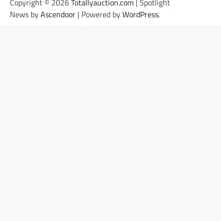
Copyright © 2026
Totallyauction.com
| Spotlight
News by
Ascendoor
| Powered by
WordPress
.