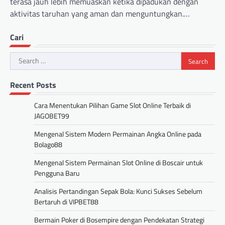
terasa jauh lebih memuaskan ketika dipadukan dengan
aktivitas taruhan yang aman dan menguntungkan.…
Cari
Search
for:
Recent Posts
Cara Menentukan Pilihan Game Slot Online Terbaik di
JAGOBET99
Mengenal Sistem Modern Permainan Angka Online pada
Bolago88
Mengenal Sistem Permainan Slot Online di Boscair untuk
Pengguna Baru
Analisis Pertandingan Sepak Bola: Kunci Sukses Sebelum
Bertaruh di VIPBET88
Bermain Poker di Bosempire dengan Pendekatan Strategi