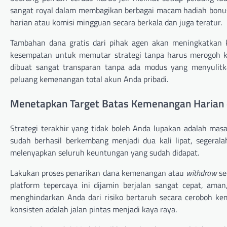
sangat royal dalam membagikan berbagai macam hadiah bonu
harian atau komisi mingguan secara berkala dan juga teratur.
Tambahan dana gratis dari pihak agen akan meningkatkan k
kesempatan untuk memutar strategi tanpa harus merogoh koce
dibuat sangat transparan tanpa ada modus yang menyulitk
peluang kemenangan total akun Anda pribadi.
Menetapkan Target Batas Kemenangan Harian
Strategi terakhir yang tidak boleh Anda lupakan adalah masa
sudah berhasil berkembang menjadi dua kali lipat, segerala
melenyapkan seluruh keuntungan yang sudah didapat.
Lakukan proses penarikan dana kemenangan atau
withdraw
se
platform tepercaya ini dijamin berjalan sangat cepat, ama
menghindarkan Anda dari risiko bertaruh secara ceroboh ke
konsisten adalah jalan pintas menjadi kaya raya.