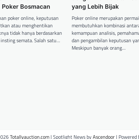
i Poker Bosmacan
yang Lebih Bijak
an poker online, keputusan
Poker online merupakan perma
utkan atau menghentikan
membutuhkan kombinasi antar
knya tidak hanya berdasarkan
kemampuan analisis, pemahama
 insting semata. Salah satu…
dan pengambilan keputusan yan
Meskipun banyak orang…
 2026
Totallyauction.com
| Spotlight News by
Ascendoor
| Powered