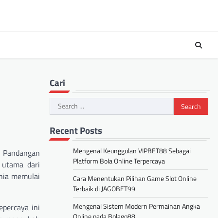
Cari
Search
for:
Recent Posts
Mengenal Keunggulan VIPBET88 Sebagai
. Pandangan
Platform Bola Online Terpercaya
i utama dari
unia memulai
Cara Menentukan Pilihan Game Slot Online
Terbaik di JAGOBET99
Mengenal Sistem Modern Permainan Angka
percaya ini
Online pada Bolago88