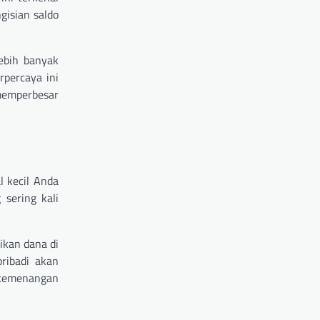
isian saldo
ebih banyak
rpercaya ini
memperbesar
l kecil Anda
 sering kali
ikan dana di
pribadi akan
 kemenangan