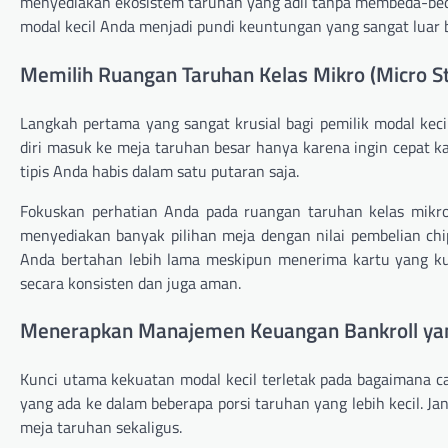
menyediakan ekosistem taruhan yang adil tanpa membeda-bed
modal kecil Anda menjadi pundi keuntungan yang sangat luar b
Memilih Ruangan Taruhan Kelas Mikro (Micro S
Langkah pertama yang sangat krusial bagi pemilik modal kec
diri masuk ke meja taruhan besar hanya karena ingin cepat k
tipis Anda habis dalam satu putaran saja.
Fokuskan perhatian Anda pada ruangan taruhan kelas mikro 
menyediakan banyak pilihan meja dengan nilai pembelian ch
Anda bertahan lebih lama meskipun menerima kartu yang ku
secara konsisten dan juga aman.
Menerapkan Manajemen Keuangan Bankroll yang
Kunci utama kekuatan modal kecil terletak pada bagaimana c
yang ada ke dalam beberapa porsi taruhan yang lebih kecil. J
meja taruhan sekaligus.