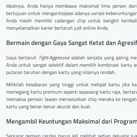
Idealnya, Anda hanya membawa maksimal lima persen dari 
bertujuan untuk mengantisipasi adanya variasi keberuntungan
Anda masih memiliki cadangan chip untuk bangkit kembali.
menyelamatkan karier bertaruh judi online Anda.
Bermain dengan Gaya Sangat Ketat dan Agresif 
Gaya bertaruh
Tight-Aggressive
adalah senjata yang paling me
Anda untuk sangat selektif dalam memilih kombinasi kartu 
putaran taruhan dengan kartu yang nilainya rendah.
Milikilah kesabaran yang tinggi untuk melipat kartu jika ka
memegang kartu premium seperti sepasang kartu raja, bertaru
memaksa pemain lawan memasukkan chip mereka ke tengah.
kartu yang benar-benar akurat dan kuat.
Mengambil Keuntungan Maksimal dari Program
Seorang pemain cerdas harus jeli melihat setiap peluang lu