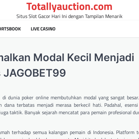
Totallyauction.com
Situs Slot Gacor Hari Ini dengan Tampilan Menarik
ORTSBOOK
LIVE CASINO
alkan Modal Kecil Menjadi
us JAGOBET99
 di dunia poker online membutuhkan modal yang sangat besar
n dana terbatas menjadi merasa berkecil hati. Padahal, esens
n juga taktik. Banyak sejarah mencatat para pemain profesional d
mah terhadap semua kalangan pemain di Indonesia. Platform te